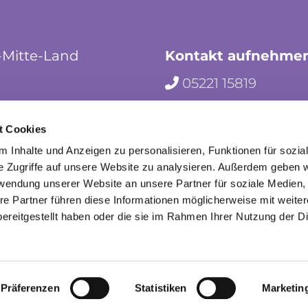
-Mitte-Land
Kontakt aufnehme
05221 15819

hf-kg-herford-mi

t Cookies
herford_mila

 Inhalte und Anzeigen zu personalisieren, Funktionen für sozia
e Zugriffe auf unsere Website zu analysieren. Außerdem geben w
rwendung unserer Website an unsere Partner für soziale Medien
re Partner führen diese Informationen möglicherweise mit weite
ereitgestellt haben oder die sie im Rahmen Ihrer Nutzung der D
mpressum
Datenschutzerklärung
ChurchDesk-Lo
Präferenzen
Statistiken
Marketin