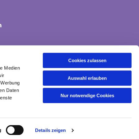
n
tte-land@ekvw.de
Cookies zulassen
le Medien
ir
Auswahl erlauben
, Werbung
ren Daten
Nur notwendige Cookies
ienste
gin
g
Details zeigen