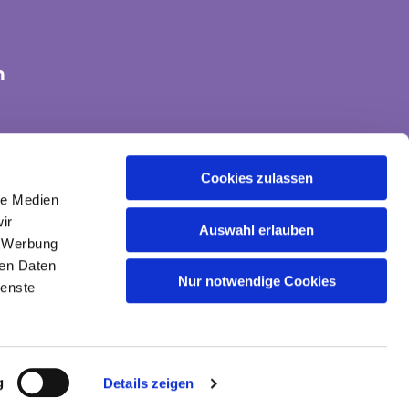
n
tte-land@ekvw.de
Cookies zulassen
le Medien
ir
Auswahl erlauben
, Werbung
ren Daten
Nur notwendige Cookies
ienste
gin
g
Details zeigen