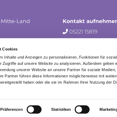
-Mitte-Land
Kontakt aufnehme
05221 15819

hf-kg-herford-mi

t Cookies
herford_mila

 Inhalte und Anzeigen zu personalisieren, Funktionen für sozia
e Zugriffe auf unsere Website zu analysieren. Außerdem geben w
rwendung unserer Website an unsere Partner für soziale Medien
re Partner führen diese Informationen möglicherweise mit weite
ereitgestellt haben oder die sie im Rahmen Ihrer Nutzung der D
mpressum
Datenschutzerklärung
ChurchDesk-Lo
Präferenzen
Statistiken
Marketin