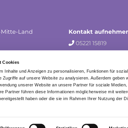
-Mitte-Land
Kontakt aufnehme
05221 15819

hf-kg-herford-mi

t Cookies
herford_mila

 Inhalte und Anzeigen zu personalisieren, Funktionen für sozia
e Zugriffe auf unsere Website zu analysieren. Außerdem geben w
rwendung unserer Website an unsere Partner für soziale Medien
re Partner führen diese Informationen möglicherweise mit weite
ereitgestellt haben oder die sie im Rahmen Ihrer Nutzung der D
mpressum
Datenschutzerklärung
ChurchDesk-Lo