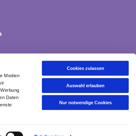
n
tte-land@ekvw.de
Cookies zulassen
le Medien
ir
Auswahl erlauben
, Werbung
ren Daten
Nur notwendige Cookies
ienste
gin