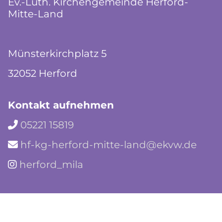
Ev.-Luth. Kirchengemeinde Herford-
Mitte-Land
Münsterkirchplatz 5
32052 Herford
Kontakt aufnehmen
05221 15819

hf-kg-herford-mitte-land@ekvw.de

herford_mila
