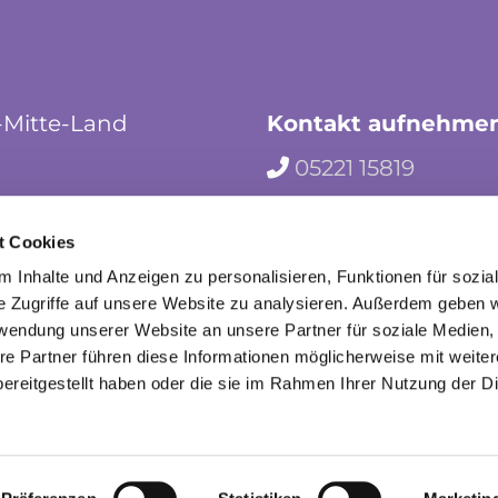
-Mitte-Land
Kontakt aufnehme
05221 15819

hf-kg-herford-mi

t Cookies
herford_mila

 Inhalte und Anzeigen zu personalisieren, Funktionen für sozia
e Zugriffe auf unsere Website zu analysieren. Außerdem geben w
rwendung unserer Website an unsere Partner für soziale Medien
re Partner führen diese Informationen möglicherweise mit weite
ereitgestellt haben oder die sie im Rahmen Ihrer Nutzung der D
mpressum
Datenschutzerklärung
ChurchDesk-Lo