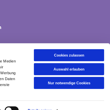
n
tte-land@ekvw.de
Cookies zulassen
le Medien
ir
Auswahl erlauben
, Werbung
ren Daten
Nur notwendige Cookies
ienste
gin