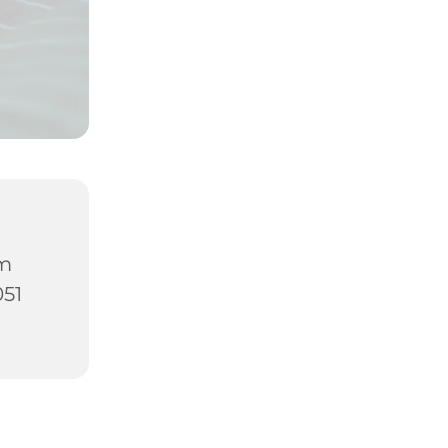
um
051