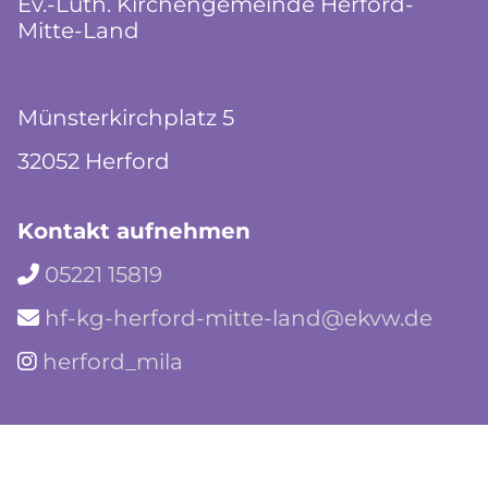
Ev.-Luth. Kirchengemeinde Herford-
Mitte-Land
Münsterkirchplatz 5
32052 Herford
Kontakt aufnehmen
05221 15819

hf-kg-herford-mitte-land@ekvw.de

herford_mila
