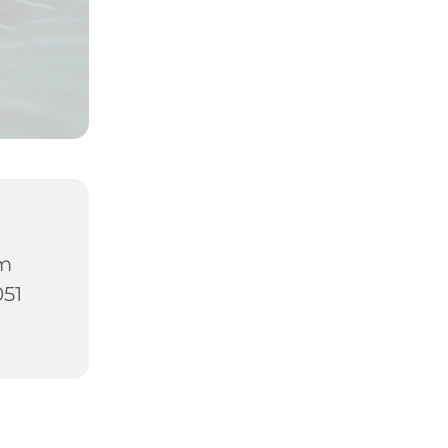
um
051