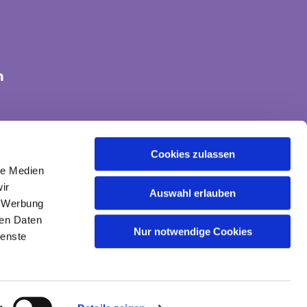
n
tte-land@ekvw.de
Cookies zulassen
le Medien
ir
Auswahl erlauben
, Werbung
ren Daten
Nur notwendige Cookies
ienste
gin