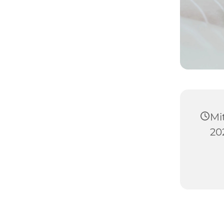
Mi
202