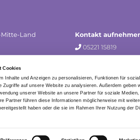
-Mitte-Land
Kontakt aufnehme
05221 15819

hf-kg-herford-mi

t Cookies
herford_mila

 Inhalte und Anzeigen zu personalisieren, Funktionen für sozia
e Zugriffe auf unsere Website zu analysieren. Außerdem geben w
rwendung unserer Website an unsere Partner für soziale Medien
re Partner führen diese Informationen möglicherweise mit weite
ereitgestellt haben oder die sie im Rahmen Ihrer Nutzung der D
mpressum
Datenschutzerklärung
ChurchDesk-Lo