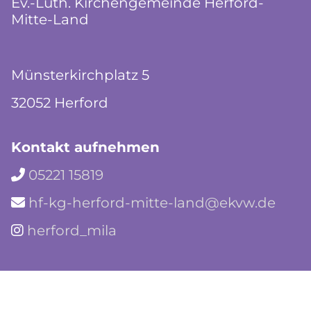
Ev.-Luth. Kirchengemeinde Herford-
Mitte-Land
Münsterkirchplatz 5
32052 Herford
Kontakt aufnehmen
05221 15819

hf-kg-herford-mitte-land@ekvw.de

herford_mila
